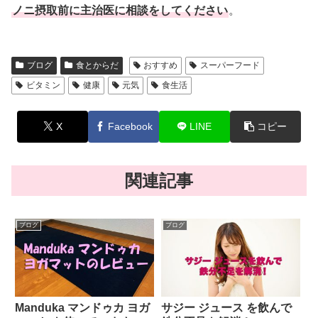
ノニ摂取前に主治医に相談をしてください
。
ブログ
食とからだ
おすすめ
スーパーフード
ビタミン
健康
元気
食生活
X
Facebook
LINE
コピー
関連記事
ブログ
ブログ
Manduka マンドゥカ ヨガ
サジー ジュース を飲んで