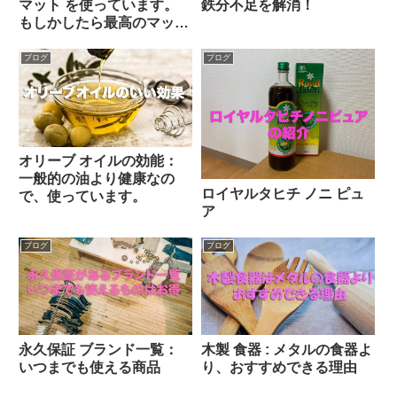
マット を使っています。
鉄分不足を解消！
もしかしたら最高のマッ
ト！
ブログ
ブログ
オリーブ オイルの効能：
一般的の油より健康なの
ロイヤルタヒチ ノニ ピュ
で、使っています。
ア
ブログ
ブログ
永久保証 ブランド一覧：
木製 食器 : メタルの食器よ
いつまでも使える商品
り、おすすめできる理由