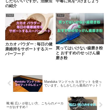
したらいいですか。治療法
中毒に気をつけましょう
の紹介
ブログ
ブログ
カカオ パウダー : 毎日の健
買ってはいけない歯磨き粉
康維持をサポートするスー
と おすすめのせっけん歯
パーフード
磨き粉
Manduka マンドゥカ ヨガマット を使っ
ています。もしかしたら最高のマット！
靴 幅 広い が欲しい方、こちらのメーカ
ーがおすすめ !