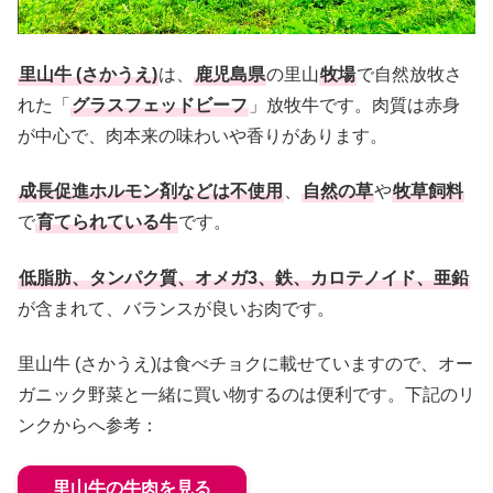
里山牛 (さかうえ)
は、
鹿児島県
の里山
牧場
で自然放牧さ
れた「
グラスフェッドビーフ
」放牧牛です。肉質は赤身
が中心で、肉本来の味わいや香りがあります。
成長促進ホルモン剤などは不使用
、
自然の草
や
牧草飼料
で
育てられている牛
です。
低脂肪、タンパク質、オメガ3、鉄、カロテノイド、亜鉛
が含まれて、バランスが良いお肉です。
里山牛 (さかうえ)は食べチョクに載せていますので、オー
ガニック野菜と一緒に買い物するのは便利です。下記のリ
ンクからへ参考：
里山牛の牛肉を見る