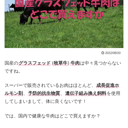
2022/08/20
国産の
グラスフェッド
(
牧草牛
)
牛肉
は中々見つからない
ですね。
スーパーで販売されているお肉はほとんど、
成長促進ホ
ルモン剤
、
予防的抗生物質
、
遺伝子組み換え飼料
を使用
してしまいまして、体に良くないです！
では、国内で健康な牛肉はどこで買えますか？