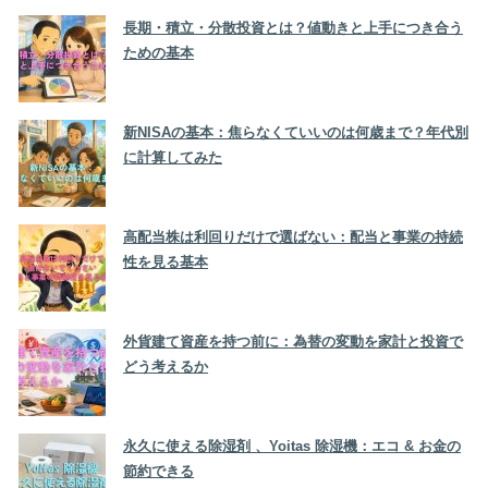
長期・積立・分散投資とは？値動きと上手につき合う
ための基本
新NISAの基本：焦らなくていいのは何歳まで？年代別
に計算してみた
高配当株は利回りだけで選ばない：配当と事業の持続
性を見る基本
外貨建て資産を持つ前に：為替の変動を家計と投資で
どう考えるか
永久に使える除湿剤 、Yoitas 除湿機：エコ & お金の
節約できる