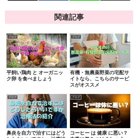
関連記事
ブログ
ブログ
平飼い鶏肉 と オーガニッ
有機・無農薬野菜の宅配サ
ク卵 を食べましょう
イトなら、こちらのサービ
スがオススメ
ブログ
ブログ
鼻炎を自力で治すにはどう
コーヒー は 健康 に悪い？