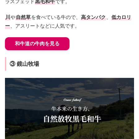
ラスフェッド
黒毛和牛
です。
川
や
自然草
を食べている牛ので、
高タンパク
、
低カロリ
ー
、アスリートなどに人気です。
和牛道の牛肉を見る
③ 鏡山牧場