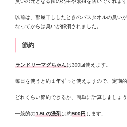
臭いの元となる菌の発生や繁殖を防いでくれま
以前は、部屋干ししたときのバスタオルの臭い
なってからは臭いが解消されました。
節約
ランドリーマグちゃん
は300回使えます。
毎日を使うと約１年ずっと使えますので、定期
どれくらい節約できるか、簡単に計算しましょ
一般的の
1.5Lの洗剤
は約
500円
します。