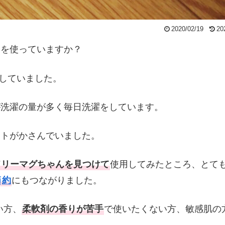
2020/02/19
20
剤を使っていますか？
していました。
が洗濯の量が多く毎日洗濯をしています。
ストがかさんでいました。
ドリーマグちゃんを見つけて
使用してみたところ、とて
節
約
にもつながりました。
い方、
柔軟剤の香りが苦手
で使いたくない方、敏感肌の