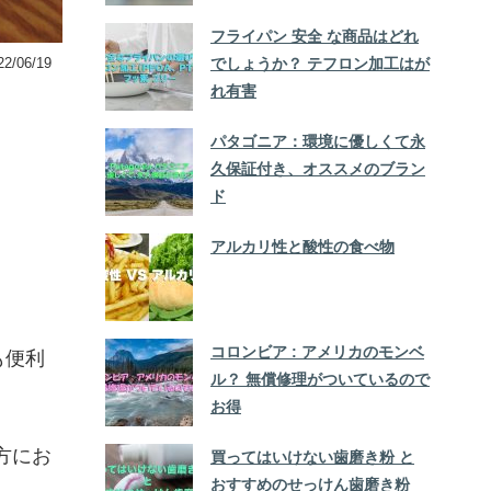
フライパン 安全 な商品はどれ
でしょうか？ テフロン加工はが
22/06/19
れ有害
パタゴニア：環境に優しくて永
久保証付き、オススメのブラン
ド
アルカリ性と酸性の食べ物
コロンビア : アメリカのモンベ
も便利
ル？ 無償修理がついているので
お得
方にお
買ってはいけない歯磨き粉 と
おすすめのせっけん歯磨き粉