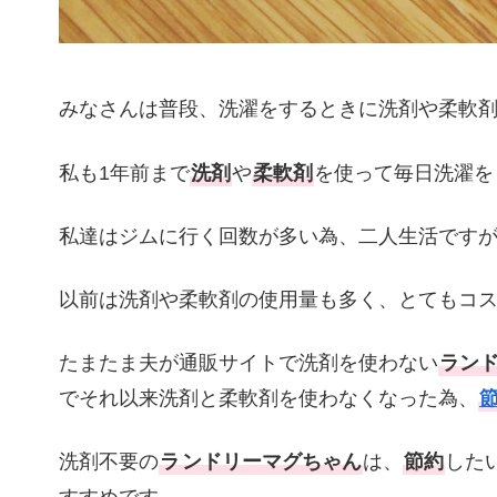
みなさんは普段、洗濯をするときに洗剤や柔軟
私も1年前まで
洗剤
や
柔軟剤
を使って毎日洗濯を
私達はジムに行く回数が多い為、二人生活です
以前は洗剤や柔軟剤の使用量も多く、とてもコ
たまたま夫が通販サイトで洗剤を使わない
ラン
でそれ以来洗剤と柔軟剤を使わなくなった為、
洗剤不要の
ラ
ンドリーマグちゃん
は、
節約
した