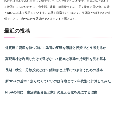
私たちは日本で暮らす日仏夫婦です。忙しさや将来への不安で、自分の体と暮らし
を後回しにしないために、食生活、運動、毎日使うもの、長く使える買い物、家計
とNISAの基本を発信しています。完璧を目指すのではなく、実体験と信頼できる情
報をもとに、自分に合う選択ができるヒントを届けます。
最近の投稿
外貨建て資産を持つ前に：為替の変動を家計と投資でどう考えるか
高配当株は利回りだけで選ばない：配当と事業の持続性を見る基本
長期・積立・分散投資とは？値動きと上手につき合うための基本
新NISAの基本：焦らなくていいのは何歳まで？年代別に計算してみた
NISAの前に：生活防衛資金と家計の見える化を先にする理由