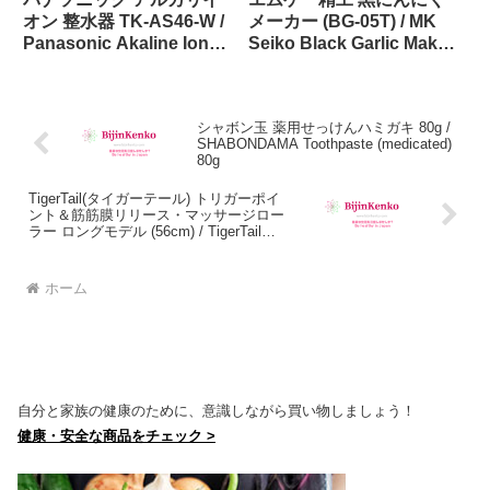
オン 整水器 TK-AS46-W /
メーカー (BG-05T) / MK
Panasonic Akaline Ion
Seiko Black Garlic Maker
Water Purifier TK-AS46-W
(BG-05T)
in Japan
シャボン玉 薬用せっけんハミガキ 80g /
SHABONDAMA Toothpaste (medicated)
80g
TigerTail(タイガーテール) トリガーポイ
ント＆筋筋膜リリース・マッサージロー
ラー ロングモデル (56cm) / TigerTail
Trigger Point Massage Roller Long Model
(56cm)
ホーム
自分と家族の健康のために、意識しながら買い物しましょう！
健康・安全な商品をチェック >