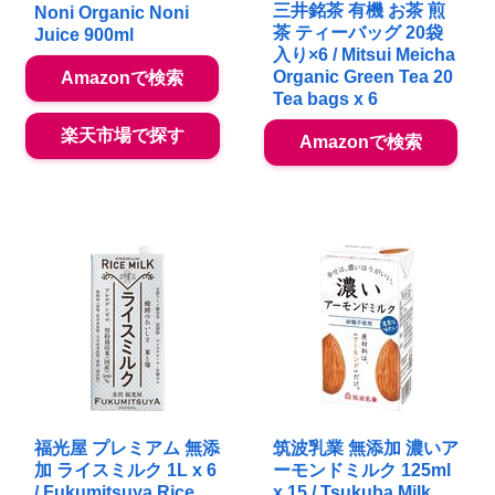
三井銘茶 有機 お茶 煎
Noni Organic Noni
茶 ティーバッグ 20袋
Juice 900ml
入り×6 / Mitsui Meicha
Organic Green Tea 20
Amazonで検索
Tea bags x 6
楽天市場で探す
Amazonで検索
福光屋 プレミアム 無添
筑波乳業 無添加 濃いア
加 ライスミルク 1L x 6
ーモンドミルク 125ml
/ Fukumitsuya Rice
x 15 / Tsukuba Milk