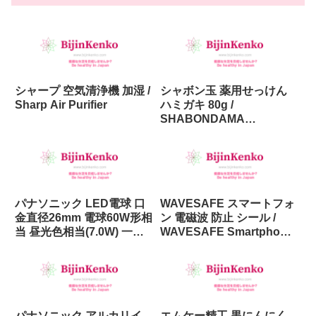
シャープ 空気清浄機 加湿 /
シャボン玉 薬用せっけん
Sharp Air Purifier
ハミガキ 80g /
SHABONDAMA
Toothpaste (medicated)
80g
パナソニック LED電球 口
WAVESAFE スマートフォ
金直径26mm 電球60W形相
ン 電磁波 防止 シール /
当 昼光色相当(7.0W) 一般
WAVESAFE Smartphone
電球・広配光タイプ 2個入
EMF guard seal
り / Panasonic LED Bulb
Light 60W 2
パナソニック アルカリイ
エムケー精工 黒にんにく