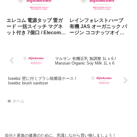
Light 60W 2
エレコム 電源タップ 雷ガ
レインフォレストハーブ
ード 一括スイッチ マグネ
有機 JAS オーガニック バ
ット付き 7個口 / Elecom
ージン ココナッツオイル
Electrical Trip 7 Plugs
500ml / Rainforest herbs
Organic JAS Virgin
Coconut Oil 500ml
マルサン 有機豆乳 無調整 1L x 6 /
Marusan Organic Soy Milk 1L x 6
Iseebiz 壁に付くブラシ除菌器ケース /
Iseebiz brush sanitizer
ホーム
自分と家族の健康のために、意識しながら買い物しましょう！