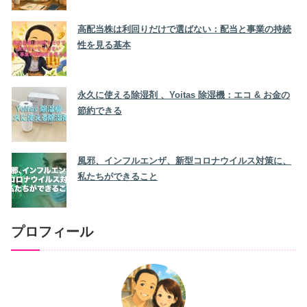
高配当株は利回りだけで選ばない：配当と事業の持続
性を見る基本
永久に使える除湿剤 、Yoitas 除湿機：エコ & お金の
節約できる
風邪、インフルエンザ、新型コロナウイルス対策に、
私たちができること
プロフィール