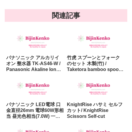
関連記事
パナソニック アルカリイ
竹虎 スプーンとフォーク
オン 整水器 TK-AS46-W /
のセット 木製(竹) /
Panasonic Akaline Ion
Taketora bamboo spoon
Water Purifier TK-AS46-W
and fork
in Japan
パナソニック LED電球 口
KnightRise ハサミ セルフ
金直径26mm 電球60W形相
カット/ KnightRise
当 昼光色相当(7.0W) 一般
Scissors Self-cut
電球・広配光タイプ 2個入
り / Panasonic LED Bulb