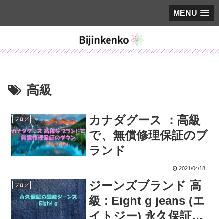
MENU
高級
カナダグース ：高級
ブログ
で、無償修理保証のブ
ランド
2021/04/18
ジーンズブランド 高
ブログ
級 : Eight g jeans (エ
イトジー) 永久保証の