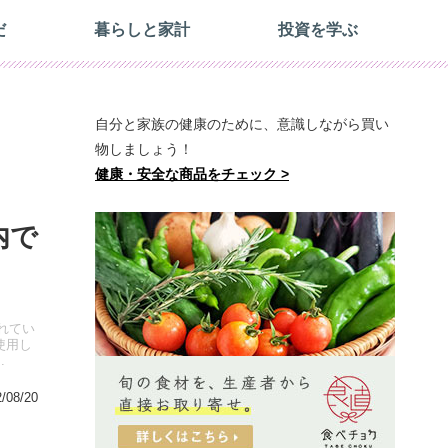
だ
暮らしと家計
投資を学ぶ
自分と家族の健康のために、意識しながら買い
物しましょう！
健康・安全な商品をチェック >
内で
れてい
使用し
.
/08/20