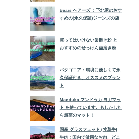
Bears ベアーズ ：下北沢のおす
すめの(永久保証)ジーンズの店
買ってはいけない歯磨き粉 と
おすすめのせっけん歯磨き粉
パタゴニア：環境に優しくて永
久保証付き、オススメのブラン
ド
Manduka マンドゥカ ヨガマッ
ト を使っています。もしかした
ら最高のマット！
国産 グラスフェッド (牧草牛)
牛肉 : 国内で健康なお肉、どこ