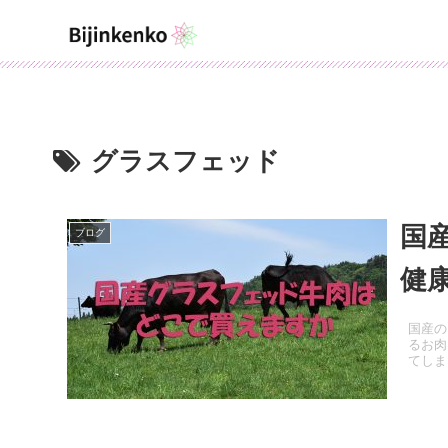
グラスフェッド
国産
ブログ
健
国産の
るお肉
てしま