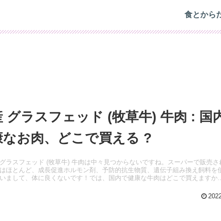
食とから
 グラスフェッド (牧草牛) 牛肉 : 国
康なお肉、どこで買える ?
グラスフェッド (牧草牛) 牛肉は中々見つからないですね。スーパーで販売さ
はほとんど、成長促進ホルモン剤、予防的抗生物質、遺伝子組み換え飼料を
いまして、体に良くないです！では、国内で健康な牛肉はどこで買えますか..
2022