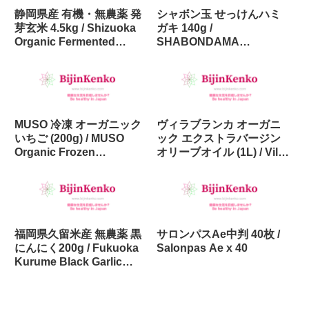
静岡県産 有機・無農薬 発
シャボン玉 せっけんハミ
芽玄米 4.5kg / Shizuoka
ガキ 140g /
Organic Fermented
SHABONDAMA
Brown Rice 4.5kg
Toothpaste 140g
MUSO 冷凍 オーガニック
ヴィラブランカ オーガニ
いちご (200g) / MUSO
ック エクストラバージン
Organic Frozen
オリーブオイル (1L) / Villa
Strawberries (200g) in
Blanca Extra Virgin Olive
Japan
Oil (1L) in Japan
福岡県久留米産 無農薬 黒
サロンパスAe中判 40枚 /
にんにく200g / Fukuoka
Salonpas Ae x 40
Kurume Black Garlic
without pesticide 200g