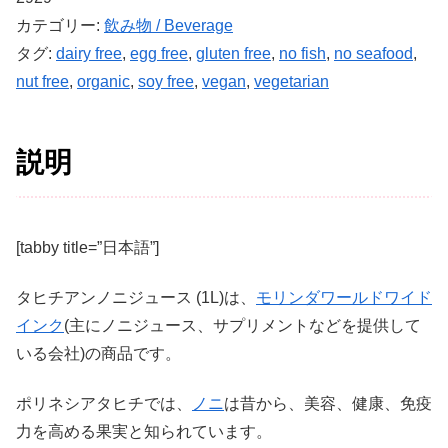
カテゴリー:
飲み物 / Beverage
タグ:
dairy free
,
egg free
,
gluten free
,
no fish
,
no seafood
,
nut free
,
organic
,
soy free
,
vegan
,
vegetarian
説明
[tabby title=”日本語”]
タヒチアンノニジュース (1L)は、
モリンダワールドワイド
インク
(主にノニジュース、サプリメントなどを提供して
いる会社)の商品です。
ポリネシアタヒチでは、
ノニ
は昔から、美容、健康、免疫
力を高める果実と知られています。