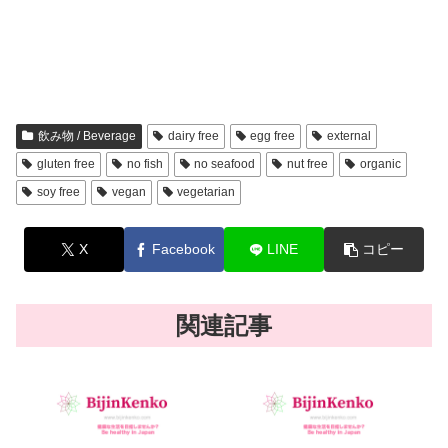
飲み物 / Beverage
dairy free
egg free
external
gluten free
no fish
no seafood
nut free
organic
soy free
vegan
vegetarian
X
Facebook
LINE
コピー
関連記事