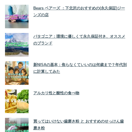
Bears ベアーズ ：下北沢のおすすめの(永久保証)ジー
ンズの店
パタゴニア：環境に優しくて永久保証付き、オススメ
のブランド
新NISAの基本：焦らなくていいのは何歳まで？年代別
に計算してみた
アルカリ性と酸性の食べ物
買ってはいけない歯磨き粉 と おすすめのせっけん歯
磨き粉