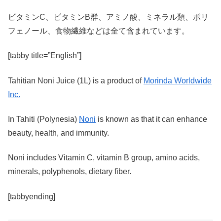
ビタミンC、ビタミンB群、アミノ酸、ミネラル類、ポリ
フェノール、食物繊維などは全て含まれています。
[tabby title=”English”]
Tahitian Noni Juice (1L) is a product of
Morinda Worldwide
Inc.
In Tahiti (Polynesia)
Noni
is known as that it can enhance
beauty, health, and immunity.
Noni includes Vitamin C, vitamin B group, amino acids,
minerals, polyphenols, dietary fiber.
[tabbyending]