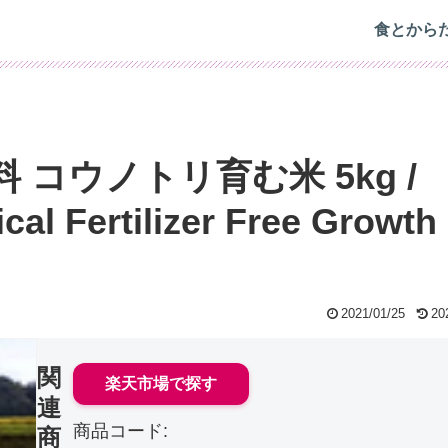
食とから
 コウノトリ育む米 5kg /
al Fertilizer Free Growth
2021/01/25
20
関
楽天市場で探す
連
商品コード:
商