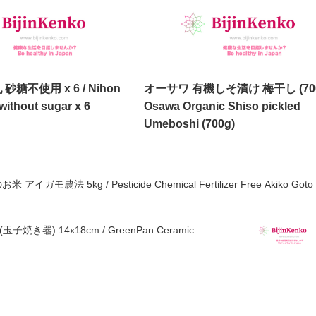
糖不使用 x 6 / Nihon
オーサワ 有機しそ漬け 梅干し (700g
 without sugar x 6
Osawa Organic Shiso pickled
Umeboshi (700g)
 5kg / Pesticide Chemical Fertilizer Free Akiko Goto 
m / GreenPan Ceramic