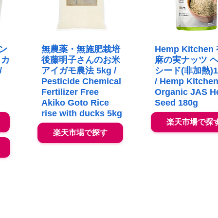
ン
無農薬・無施肥栽培
Hemp Kitchen
リカ
後藤明子さんのお米
麻の実ナッツ 
/
アイガモ農法 5kg /
シード(非加熱)1
Pesticide Chemical
/ Hemp Kitche
Fertilizer Free
Organic JAS 
Akiko Goto Rice
Seed 180g
rise with ducks 5kg
楽天市場で探
楽天市場で探す