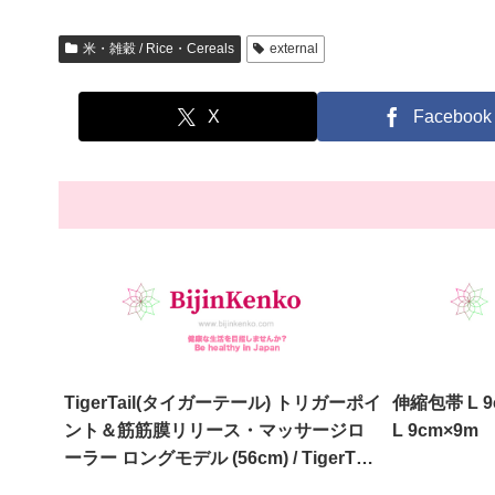
米・雑穀 / Rice・Cereals
external
X
Facebook
TigerTail(タイガーテール) トリガーポイ
伸縮包帯 L 9cm×9m / ela
ント＆筋筋膜リリース・マッサージロ
L 9cm×9m
ーラー ロングモデル (56cm) / TigerTail
Trigger Point Massage Roller Long