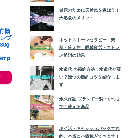
健康のために天然魚を選ぼう！
天然魚のメリット
 有機
ヘンプ
ホットストーンセラピー : 美
80g
肌・冷え性・眼精疲労・ストレ
n
ス解消の効果
Hemp
水道代 の節約方法：水道代が高
い？幾つの節約コツを紹介しま
す
す
永久保証 ブランド一覧：いつま
でも使える商品
ポイ活・キャッシュバックで節
約、本当に小銭稼ぎできます！