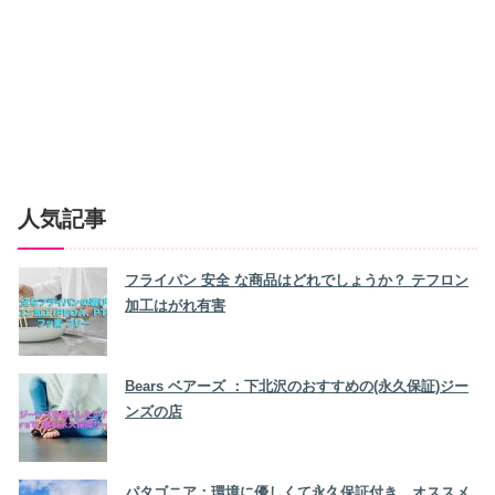
人気記事
フライパン 安全 な商品はどれでしょうか？ テフロン
加工はがれ有害
Bears ベアーズ ：下北沢のおすすめの(永久保証)ジー
ンズの店
パタゴニア：環境に優しくて永久保証付き、オススメ