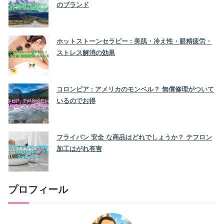
のブランド
ホットストーンセラピー : 美肌・冷え性・眼精疲労・
ストレス解消の効果
コロンビア : アメリカのモンベル？ 無償修理がついて
いるのでお得
フライパン 安全 な商品はどれでしょうか？ テフロン
加工はがれ有害
プロフィール