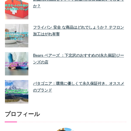
か？
フライパン 安全 な商品はどれでしょうか？ テフロン
加工はがれ有害
Bears ベアーズ ：下北沢のおすすめの(永久保証)ジー
ンズの店
パタゴニア：環境に優しくて永久保証付き、オススメ
のブランド
プロフィール