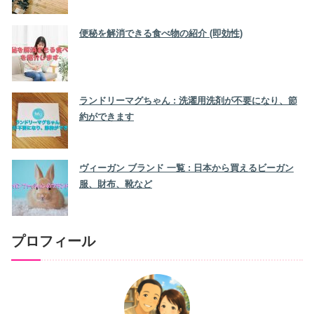
便秘を解消できる食べ物の紹介 (即効性)
ランドリーマグちゃん : 洗濯用洗剤が不要になり、節
約ができます
ヴィーガン ブランド 一覧 : 日本から買えるビーガン
服、財布、靴など
プロフィール