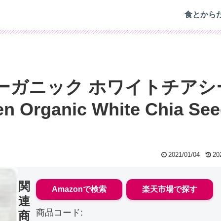
食とから
ーガニック ホワイトチアシ
hen Organic White Chia Se
2021/01/04
20
関
Amazonで検索
楽天市場で探す
連
商品コード:
商