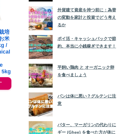
外貨建て資産を持つ前に：為替
の変動を家計と投資でどう考え
るか
栽培
お米
ポイ活・キャッシュバックで節
 /
約、本当に小銭稼ぎできます！
ical
e
平飼い鶏肉 と オーガニック卵
s 5kg
を食べましょう
す
パンは体に悪い？グルテンに注
意
バター、マーガリンの代わりに
ギー (Ghee) を食べた方が体に