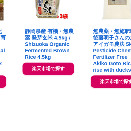
化
静岡県産 有機・無農
無農薬・無施肥
リ育
薬 発芽玄米 4.5kg /
後藤明子さんの
Shizuoka Organic
アイガモ農法 5kg
al
Fermented Brown
Pesticide Chem
Rice 4.5kg
Fertilizer Free
k
Akiko Goto Ric
楽天市場で探す
rise with duck
楽天市場で探