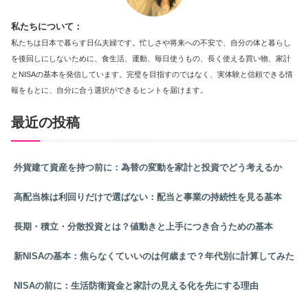
私たちについて：
私たちは日本で暮らす日仏夫婦です。忙しさや将来への不安で、自分の体と暮らし
を後回しにしないために、食生活、運動、毎日使うもの、長く使える買い物、家計
とNISAの基本を発信しています。完璧を目指すのではなく、実体験と信頼できる情
報をもとに、自分に合う選択ができるヒントを届けます。
最近の投稿
外貨建て資産を持つ前に：為替の変動を家計と投資でどう考えるか
高配当株は利回りだけで選ばない：配当と事業の持続性を見る基本
長期・積立・分散投資とは？値動きと上手につき合うための基本
新NISAの基本：焦らなくていいのは何歳まで？年代別に計算してみた
NISAの前に：生活防衛資金と家計の見える化を先にする理由