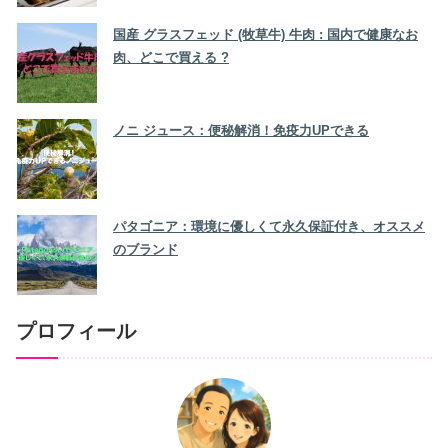
国産 グラスフェッド (牧草牛) 牛肉 : 国内で健康なお
肉、どこで買える ?
ノニ ジュース：便秘解消！免疫力UPできる
パタゴニア：環境に優しくて永久保証付き、オススメ
のブランド
プロフィール