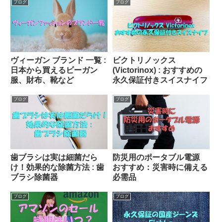
ブログ
ブログ
ヴィーガン ブランド 一覧 :
ビクトリノックス
日本から買えるビーガン
(Victorinox) : おすすめの
服、財布、靴など
永久保証付きスイスナイフ
ブログ
ブログ
歯ブラシは実は細菌だら
防災用のポータブル電源
け！効果的な除菌方法 : 歯
おすすめ：災害時に備える
ブラシ除菌器
必需品
ブログ
ブログ