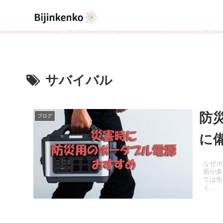
サバイバル
防
ブログ
に
なぜポ
面が多
ては生
く...