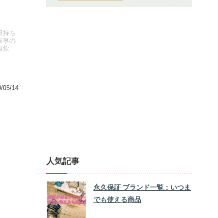
日持ち
家事の
自炊
/05/14
人気記事
永久保証 ブランド一覧：いつま
でも使える商品