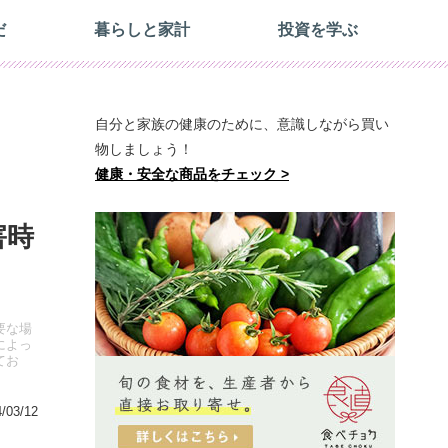
だ
暮らしと家計
投資を学ぶ
自分と家族の健康のために、意識しながら買い
物しましょう！
健康・安全な商品をチェック >
害時
要な場
によっ
てお
/03/12