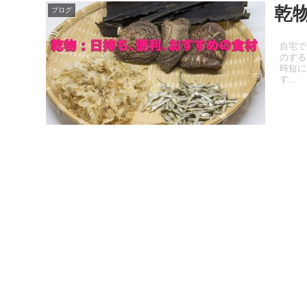
乾
ブログ
自宅で
のする
時短に
す...