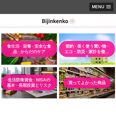
MENU
食生活 · 栄養 · 安全な食
節約 · 長く使う買い物 ·
品 · からだのケア
エコ・防災 · 家計を整え
る
生活防衛資金 · NISAの
買ってよかった商品
基本 · 長期投資とリスク