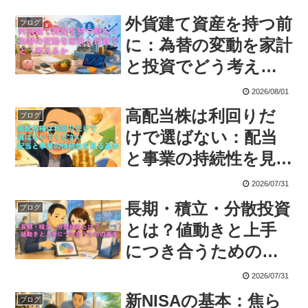
外貨建て資産を持つ前
ブログ
に：為替の変動を家計
と投資でどう考える
か
2026/08/01
高配当株は利回りだ
ブログ
けで選ばない：配当
と事業の持続性を見
る基本
2026/07/31
長期・積立・分散投資
ブログ
とは？値動きと上手
につき合うための基
本
2026/07/31
新NISAの基本：焦ら
ブログ