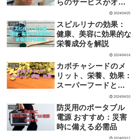
らのサービスがオス
スメ
2024/04/25
スピルリナの効果：
ブログ
健康、美容に効果的な
栄養成分を解説
2024/04/14
カボチャシードのメ
ブログ
リット、栄養、効果：
スーパーフードとし
ての秘密
2024/04/10
防災用のポータブル
ブログ
電源 おすすめ：災害
時に備える必需品
2024/03/12