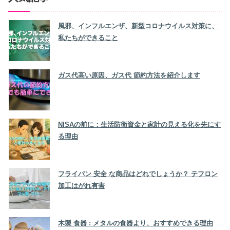
風邪、インフルエンザ、新型コロナウイルス対策に、
私たちができること
ガス代高い原因、ガス代 節約方法を紹介します
NISAの前に：生活防衛資金と家計の見える化を先にす
る理由
フライパン 安全 な商品はどれでしょうか？ テフロン
加工はがれ有害
木製 食器 : メタルの食器より、おすすめできる理由