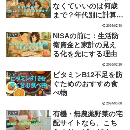
なくていいのは何歳
まで？年代別に計算
してみた
2026/07/30
NISAの前に：生活防
ブログ
衛資金と家計の見え
る化を先にする理由
2026/07/29
ビタミンB12不足を防
ブログ
ぐためのおすすめ食
べ物
2024/06/08
有機・無農薬野菜の宅
ブログ
配サイトなら、こち