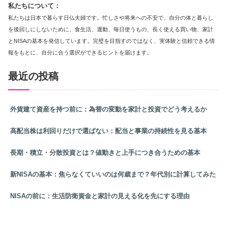
私たちについて：
私たちは日本で暮らす日仏夫婦です。忙しさや将来への不安で、自分の体と暮らし
を後回しにしないために、食生活、運動、毎日使うもの、長く使える買い物、家計
とNISAの基本を発信しています。完璧を目指すのではなく、実体験と信頼できる情
報をもとに、自分に合う選択ができるヒントを届けます。
最近の投稿
外貨建て資産を持つ前に：為替の変動を家計と投資でどう考えるか
高配当株は利回りだけで選ばない：配当と事業の持続性を見る基本
長期・積立・分散投資とは？値動きと上手につき合うための基本
新NISAの基本：焦らなくていいのは何歳まで？年代別に計算してみた
NISAの前に：生活防衛資金と家計の見える化を先にする理由