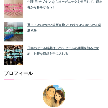
生理 用 ナプキン ならオーガニックを使用して、経皮
毒から身を守ろう !
買ってはいけない歯磨き粉 と おすすめのせっけん歯
磨き粉
日本のセール時期はいつ？セールの期間を知ると節
約、お得な商品を手に入れる
プロフィール